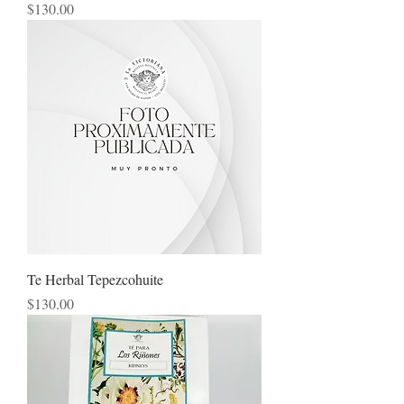
Precio
$130.00
Te Herbal Tepezcohuite
Precio
$130.00