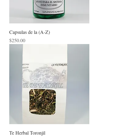
Capsulas de la (A-Z)
Precio
$250.00
Te Herbal Toronjil