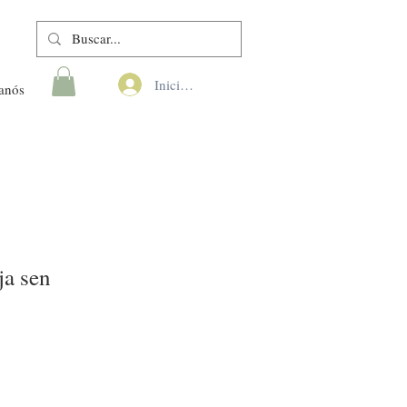
Iniciar sesión
anós
ja sen