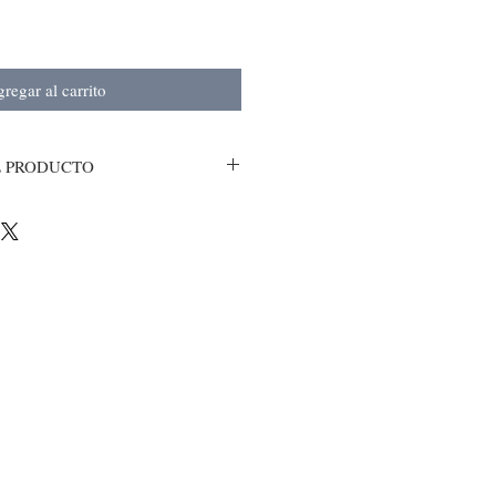
regar al carrito
L PRODUCTO
torio,limpia colon e intestinos
o por cada litro de agua hirviendo
entanilla 100grs.