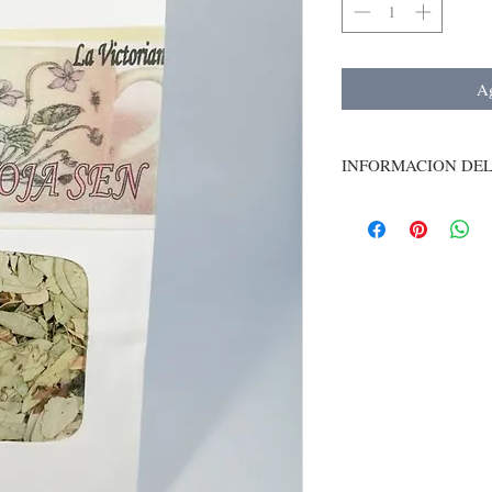
Ag
INFORMACION DE
Uso:Laxante,antiinflama
Instrucciones: Un manoj
-
Bolsa blanca papel con v