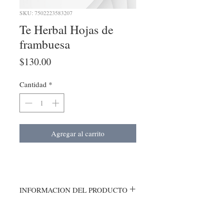
SKU: 7502223583207
Te Herbal Hojas de
frambuesa
Precio
$130.00
Cantidad
*
Agregar al carrito
INFORMACION DEL PRODUCTO
Uso:Tonico uterino ,vitaminico,durante y
despes del embarazo