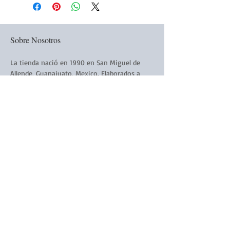
Instrucciones: Un manojo por cada litro
de agua hirviendo
-
Sobre Nosotros
Bolsa blanca de papel con ventanilla 100
grs.
La tienda nació en 1990 en San Miguel de
Allende, Guanajuato, Mexico. Elaborados a
mano todos los productos de La Victoriana
están hechos a mano y con amor.
Siguenós:
Subscribirse a nuestro Boletín
Electronico
Subscribirse Ahora