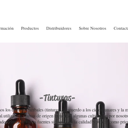
rmación
Productos
Distribuidores
Sobre Nosotros
Contact
-Tinturas-
s los extractos herbales (tinturas) de acuerdo a los ciclos lunares y la 
al.utilizamos plantas de origen organicos algunas cultivasdas por nosotr
dquirimos de varias fuentes siempre con la calidad y pureza como prio