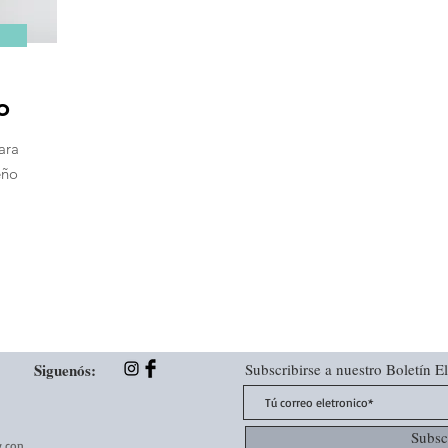
no
ara
eño
Siguenós:
Subscribirse a nuestro Boletín E
,
Subsc
y con