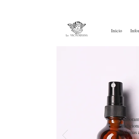
Inicio
Info
Elaboramo
tradicion
demas a