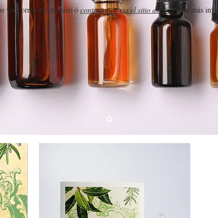
s via correo electronico ó
contactanós via el sitio de web
para más info