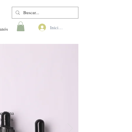
Iniciar sesión
anós
medicina
os y los
ridad.