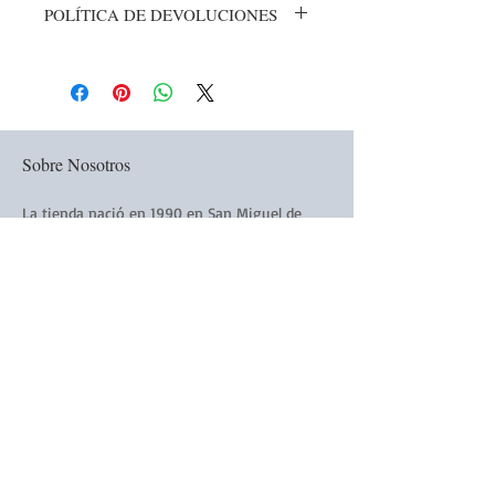
POLÍTICA DE DEVOLUCIONES
POLÍTICA DE DEVOLUCIONES Última
actualización 14 de diciembre de 2022
REEMBOLSOS Todas las ventas son finales
y no se emitirá ningún reembolso.
Sobre Nosotros
La tienda nació en 1990 en San Miguel de
Allende, Guanajuato, Mexico. Elaborados a
mano todos los productos de La Victoriana
están hechos a mano y con amor.
Siguenós:
Subscribirse a nuestro Boletín
Electronico