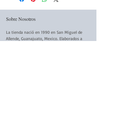
Sobre Nosotros
La tienda nació en 1990 en San Miguel de
Allende, Guanajuato, Mexico. Elaborados a
mano todos los productos de La Victoriana
están hechos a mano y con amor.
Siguenós:
Subscribirse a nuestro Boletín
Electronico
Subscribirse Ahora