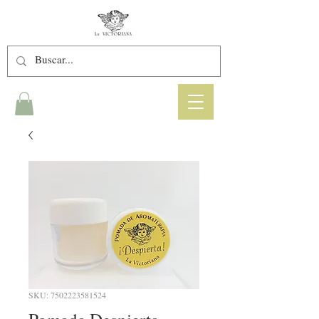
SKU: 7502223581524