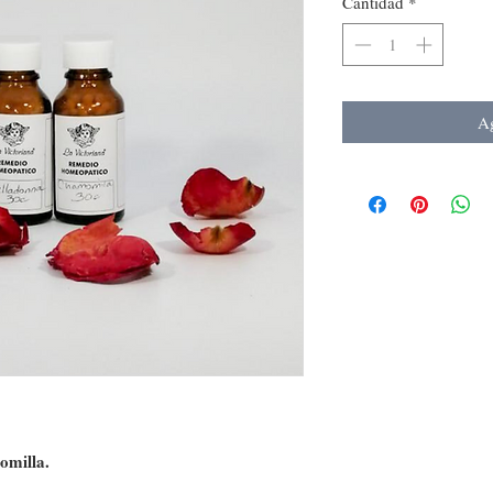
Cantidad
*
Ag
momilla.