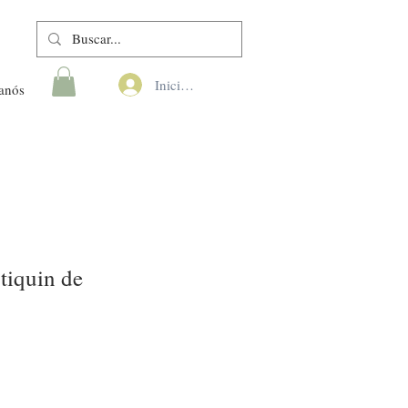
Iniciar sesión
anós
tiquin de