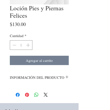
Loción Pies y Piernas
Felices
Precio
$130.00
Cantidad
*
Agregar al carrito
INFORMACIÓN DEL PRODUCTO
Refrescante y Circulacion,Aplicar sobre
pies y piernas
Contiene:
Manteca de
cacao,olivo,almendras,savila,menta y
eucalipto.
Tubo con tapa flit-top 120 grs.