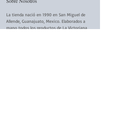
Sobre Nosotros
La tienda nació en 1990 en San Miguel de
Allende, Guanajuato, Mexico. Elaborados a
mano todos los productos de La Victoriana
están hechos a mano y con amor.
Siguenós:
Subscribirse a nuestro Boletín
Electronico
Subscribirse Ahora