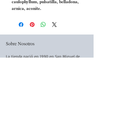
caulophyllum, pulsatilla, belladona,
arnica, aconite.
Sobre Nosotros
La tienda nació en 1990 en San Miguel de
Allende, Guanajuato, Mexico. Elaborados a
mano todos los productos de La Victoriana
están hechos a mano y con amor.
Siguenós:
Subscribirse a nuestro Boletín
Electronico