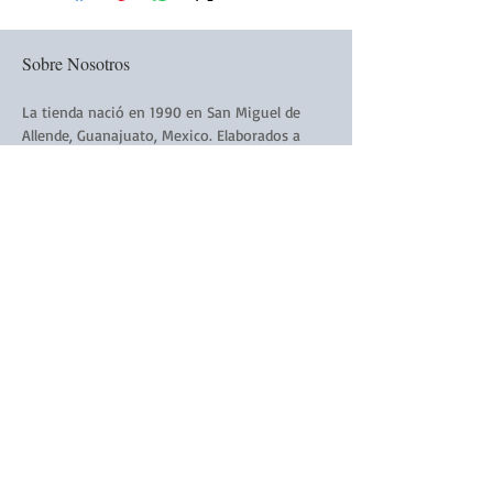
Sobre Nosotros
La tienda nació en 1990 en San Miguel de
Allende, Guanajuato, Mexico. Elaborados a
mano todos los productos de La Victoriana
están hechos a mano y con amor.
Siguenós:
Subscribirse a nuestro Boletín
Electronico
Subscribirse Ahora