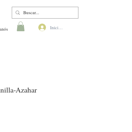
Iniciar sesión
anós
nilla-Azahar