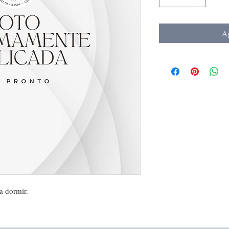
Ag
 a dormir.