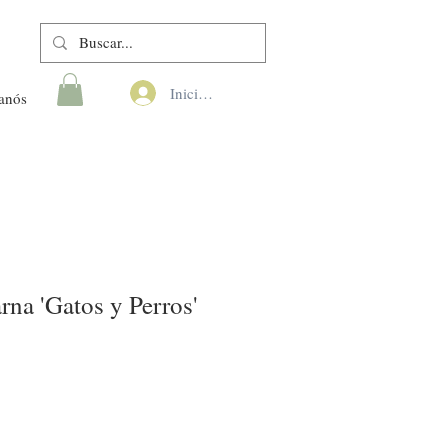
Iniciar sesión
anós
rna 'Gatos y Perros'