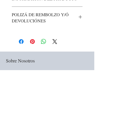
POLIZÁ DE REMBOLZO Y/Ó
DEVOLUCIÓNES
Sobre Nosotros
La tienda nació en 1990 en San Miguel de
Allende, Guanajuato, Mexico. Elaborados a
mano todos los productos de La Victoriana
están hechos a mano y con amor.
Siguenós: