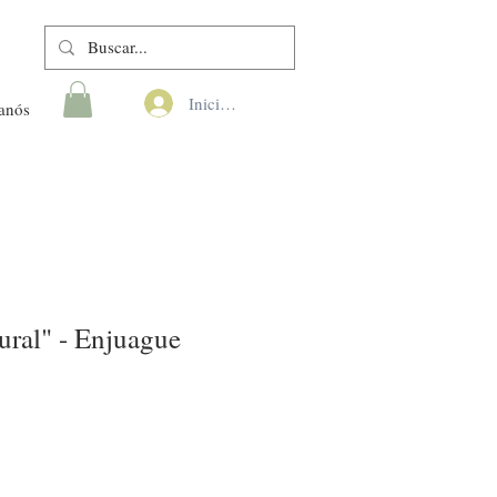
Iniciar sesión
anós
ural" - Enjuague